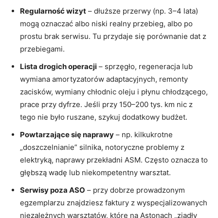
Regularność wizyt
– dłuższe przerwy (np. 3–4 lata)
mogą oznaczać albo niski realny przebieg, albo po
prostu brak serwisu. Tu przydaje się porównanie dat z
przebiegami.
Lista drogich operacji
– sprzęgło, regeneracja lub
wymiana amortyzatorów adaptacyjnych, remonty
zacisków, wymiany chłodnic oleju i płynu chłodzącego,
prace przy dyfrze. Jeśli przy 150–200 tys. km nic z
tego nie było ruszane, szykuj dodatkowy budżet.
Powtarzające się naprawy
– np. kilkukrotne
„doszczelnianie” silnika, notoryczne problemy z
elektryką, naprawy przekładni ASM. Często oznacza to
głębszą wadę lub niekompetentny warsztat.
Serwisy poza ASO
– przy dobrze prowadzonym
egzemplarzu znajdziesz faktury z wyspecjalizowanych
niezależnych warsztatów, które na Astonach „zjadły