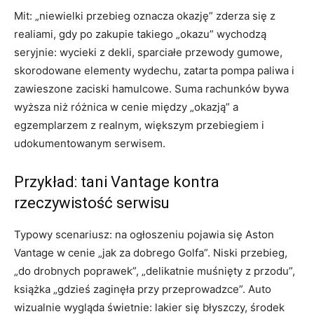
Mit: „niewielki przebieg oznacza okazję” zderza się z
realiami, gdy po zakupie takiego „okazu” wychodzą
seryjnie: wycieki z dekli, sparciałe przewody gumowe,
skorodowane elementy wydechu, zatarta pompa paliwa i
zawieszone zaciski hamulcowe. Suma rachunków bywa
wyższa niż różnica w cenie między „okazją” a
egzemplarzem z realnym, większym przebiegiem i
udokumentowanym serwisem.
Przykład: tani Vantage kontra
rzeczywistość serwisu
Typowy scenariusz: na ogłoszeniu pojawia się Aston
Vantage w cenie „jak za dobrego Golfa”. Niski przebieg,
„do drobnych poprawek”, „delikatnie muśnięty z przodu”,
książka „gdzieś zaginęła przy przeprowadzce”. Auto
wizualnie wygląda świetnie: lakier się błyszczy, środek