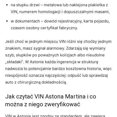
na słupku drzwi – metalowa lub naklejona plakietka z
VIN, numerem homologacji i dopuszczalnymi masami,
w dokumentach – dowód rejestracyjny, karta pojazdu,
czasem osobny certyfikat fabryczny.
Jeśli choć w jednym miejscu VIN różni się choćby jednym
znakiem, masz sygnał alarmowy. Zdarzają się wymiany
szyb, słupków po poważnych kolizjach albo nieudolne
„składaki”. W Astonie każda ingerencja w strukturę
nadwozia to potencjalnie bardzo kosztowna historia, więc
niespójność oznacza najczęściej: odpuść lub sprawdzaj
auto z chirurgiczną dokładnością.
Jak czytać VIN Astona Martina i co
można z niego zweryfikować
VIN w Astonie jest zgodny ze standardem, ale zawiera