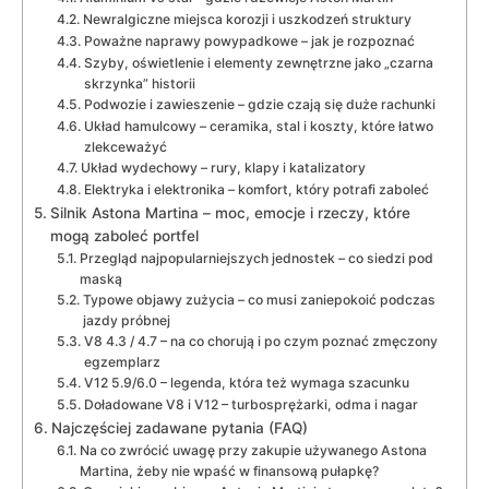
Newralgiczne miejsca korozji i uszkodzeń struktury
Poważne naprawy powypadkowe – jak je rozpoznać
Szyby, oświetlenie i elementy zewnętrzne jako „czarna
skrzynka” historii
Podwozie i zawieszenie – gdzie czają się duże rachunki
Układ hamulcowy – ceramika, stal i koszty, które łatwo
zlekceważyć
Układ wydechowy – rury, klapy i katalizatory
Elektryka i elektronika – komfort, który potrafi zaboleć
Silnik Astona Martina – moc, emocje i rzeczy, które
mogą zaboleć portfel
Przegląd najpopularniejszych jednostek – co siedzi pod
maską
Typowe objawy zużycia – co musi zaniepokoić podczas
jazdy próbnej
V8 4.3 / 4.7 – na co chorują i po czym poznać zmęczony
egzemplarz
V12 5.9/6.0 – legenda, która też wymaga szacunku
Doładowane V8 i V12 – turbosprężarki, odma i nagar
Najczęściej zadawane pytania (FAQ)
Na co zwrócić uwagę przy zakupie używanego Astona
Martina, żeby nie wpaść w finansową pułapkę?