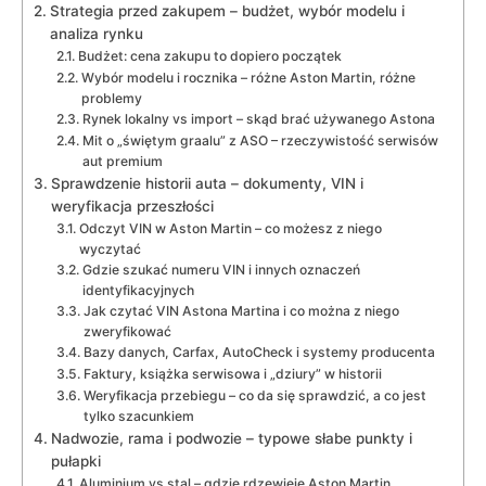
Strategia przed zakupem – budżet, wybór modelu i
analiza rynku
Budżet: cena zakupu to dopiero początek
Wybór modelu i rocznika – różne Aston Martin, różne
problemy
Rynek lokalny vs import – skąd brać używanego Astona
Mit o „świętym graalu” z ASO – rzeczywistość serwisów
aut premium
Sprawdzenie historii auta – dokumenty, VIN i
weryfikacja przeszłości
Odczyt VIN w Aston Martin – co możesz z niego
wyczytać
Gdzie szukać numeru VIN i innych oznaczeń
identyfikacyjnych
Jak czytać VIN Astona Martina i co można z niego
zweryfikować
Bazy danych, Carfax, AutoCheck i systemy producenta
Faktury, książka serwisowa i „dziury” w historii
Weryfikacja przebiegu – co da się sprawdzić, a co jest
tylko szacunkiem
Nadwozie, rama i podwozie – typowe słabe punkty i
pułapki
Aluminium vs stal – gdzie rdzewieje Aston Martin