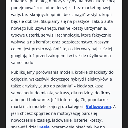
Calandra.pl to blog motoryzacyjny dla osób, które chcą
podejmować rozsądne decyzje – bez marketingowej
waty, bez skrajnych opinii i bez „magii” w stylu: kup i
będzie dobrze. Skupiamy się na praktyce: zakup auta
nowego lub używanego, realne koszty utrzymania,
typowe usterki, serwis i technologie, które faktycznie
wpływają na komfort oraz bezpieczeństwo. Naszym
celem jest prosto wyjaśnić to, co kierowcy najczęściej
googlują tuż przed zakupem i w trakcie użytkowania
samochodu.
Publikujemy porównania modeli, krótkie checklisty do
oględzin, wskazówki dotyczące hybryd i elektryków, a
także artykuły „auto do zadania” – kiedy szukasz
samochodu do miasta, w trasy, dla rodziny, do firmy
albo pod holowanie. Jeśli interesują Cię popularne
marki i ich modele, zajrzyj do kategorii
Volkswagen
. A
jeśli chcesz spojrzeć na motoryzację bardziej
nowocześnie (zasięg, ładowanie, baterie, koszty),
sprawdź dział
Tesla
. Staramy się pisać tak, by po