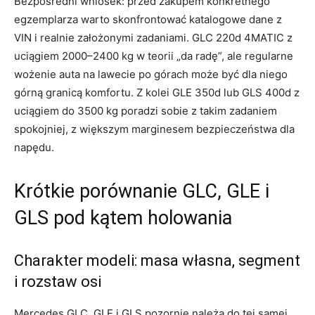
Bezpośredni wniosek: przed zakupem konkretnego
egzemplarza warto skonfrontować katalogowe dane z
VIN i realnie założonymi zadaniami. GLC 220d 4MATIC z
uciągiem 2000–2400 kg w teorii „da radę”, ale regularne
wożenie auta na lawecie po górach może być dla niego
górną granicą komfortu. Z kolei GLE 350d lub GLS 400d z
uciągiem do 3500 kg poradzi sobie z takim zadaniem
spokojniej, z większym marginesem bezpieczeństwa dla
napędu.
Krótkie porównanie GLC, GLE i
GLS pod kątem holowania
Charakter modeli: masa własna, segment
i rozstaw osi
Mercedes GLC, GLE i GLS pozornie należą do tej samej