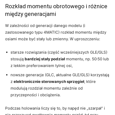
Rozkład momentu obrotowego i różnice
między generacjami
W zależności od generacji danego modelu (i
zastosowanego typu 4MATIC) rozkład momentu między
osiami może być stały lub zmienny. W uproszczeniu:
starsze rozwiązania (część wcześniejszych GLE/GLS)
stosują
bardziej stały podział
momentu, np. 50:50 lub
z lekkim preferowaniem tylnej osi,
nowsze generacje (GLC, aktualne GLE/GLS) korzystają
z
elektronicznie sterowanych sprzęgieł
, które
modulują rozdział momentu zależnie od
przyczepności i obciążenia.
Podczas holowania liczy się to, by napęd nie „szarpał” i
nie przerzucał gwałtownie momentu przód–tył przy