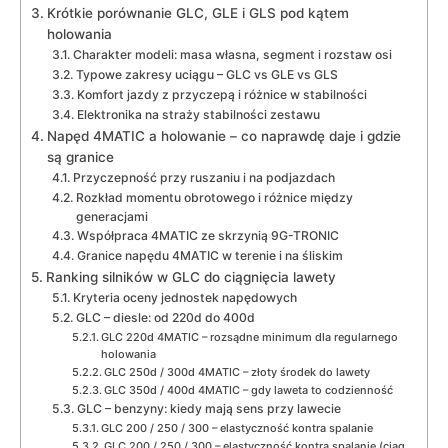
Krótkie porównanie GLC, GLE i GLS pod kątem
holowania
Charakter modeli: masa własna, segment i rozstaw osi
Typowe zakresy uciągu – GLC vs GLE vs GLS
Komfort jazdy z przyczepą i różnice w stabilności
Elektronika na straży stabilności zestawu
Napęd 4MATIC a holowanie – co naprawdę daje i gdzie
są granice
Przyczepność przy ruszaniu i na podjazdach
Rozkład momentu obrotowego i różnice między
generacjami
Współpraca 4MATIC ze skrzynią 9G-TRONIC
Granice napędu 4MATIC w terenie i na śliskim
Ranking silników w GLC do ciągnięcia lawety
Kryteria oceny jednostek napędowych
GLC – diesle: od 220d do 400d
GLC 220d 4MATIC – rozsądne minimum dla regularnego
holowania
GLC 250d / 300d 4MATIC – złoty środek do lawety
GLC 350d / 400d 4MATIC – gdy laweta to codzienność
GLC – benzyny: kiedy mają sens przy lawecie
GLC 200 / 250 / 300 – elastyczność kontra spalanie
GLC 200 / 250 / 300 – elastyczność kontra spalanie (ciąg