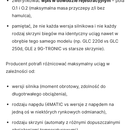
zweryfikować
wpis w dowodzie rejestracyjnym
– pola
O.1 i O.2 (maksymalna masa przyczepy z/i bez
hamulca),
pamiętać, że nie każda wersja silnikowa i nie każdy
rodzaj skrzyni biegów ma identyczny uciąg nawet w
obrębie tego samego modelu (np. GLC 220d vs GLC
250d, GLE z 9G-TRONIC vs starsze skrzynie).
Producent potrafi różnicować maksymalny uciąg w
zależności od:
wersji silnika (moment obrotowy, zdolność do
długotrwałego obciążenia),
rodzaju napędu (4MATIC vs wersje z napędem na
jedną oś w niektórych rynkowych odmianach),
rodzaju skrzyni (automaty z różnymi dopuszczalnymi
obciążeniami temperaturowymi),