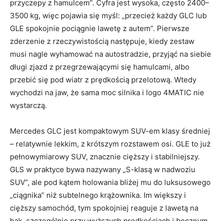
przyczepy z hamulcem”. Cyfra jest wysoka, często 2400–
3500 kg, więc pojawia się myśl: „przecież każdy GLC lub
GLE spokojnie pociągnie lawetę z autem”. Pierwsze
zderzenie z rzeczywistością następuje, kiedy zestaw
musi nagle wyhamować na autostradzie, przyjąć na siebie
długi zjazd z przegrzewającymi się hamulcami, albo
przebić się pod wiatr z prędkością przelotową. Wtedy
wychodzi na jaw, że sama moc silnika i logo 4MATIC nie
wystarczą.
Mercedes GLC jest kompaktowym SUV-em klasy średniej
– relatywnie lekkim, z krótszym rozstawem osi. GLE to już
pełnowymiarowy SUV, znacznie cięższy i stabilniejszy.
GLS w praktyce bywa nazywany „S-klasą w nadwoziu
SUV”, ale pod kątem holowania bliżej mu do luksusowego
„ciągnika” niż subtelnego krążownika. Im większy i
cięższy samochód, tym spokojniej reaguje z lawetą na
hak, szczególnie przy wyższych prędkościach i bocznym