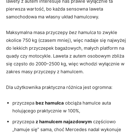
lawety z autem interesuje nas prawie wyłącznie ta
pierwsza wartość, bo każda sensowna laweta
samochodowa ma własny układ hamulcowy.
Maksymalna masa przyczepy
bez hamulca
to zwykle
okolice 750 kg (czasem mniej), więc nadaje się najwyżej
do lekkich przyczepek bagażowych, małych platform na
quady czy motocykle. Laweta z autem osobowym zbliża
się często do 2000–2500 kg, więc wchodzi wyłącznie w
zakres masy przyczepy z hamulcem.
Dla użytkownika praktyczna różnica jest ogromna:
przyczepa
bez hamulca
obciąża hamulce auta
holującego praktycznie w 100%,
przyczepa
z hamulcem najazdowym
częściowo
„hamuje się” sama, choć Mercedes nadal wykonuje