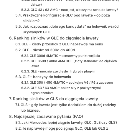
dalszy)
GLC 43 / 63 AMG – moc jest, ale czy ma sens do lawety?
Praktyczne konfiguracje GLC pod lawetę – co poza
silnikiem?
Jak rozpoznać „dobrego kandydata” na holownik wśród
używanych GLC
Ranking silników w GLE do ciągnięcia lawety
GLE – kiedy przeskok z GLC naprawdę ma sens
GLE – diesle: od 300d do 400d
GLE 300d 4MATIC – sensowny punkt wejścia
GLE 350d / 400d 4MATIC – „złoty standard” do ciężkich
lawet
GLE – mocniejsze diesle i hybrydy plug-in
GLE – benzyny do holowania
GLE 350 / 450 4MATIC – spokojne V6 / R6 z zapasem
GLE 53 / 63 AMG – pokaz siły z praktycznymi
ograniczeniami
Ranking silników w GLS do ciągnięcia lawety
GLS – gdy laweta jest tylko dodatkiem do dużej rodziny
lub biznesu
Najczęściej zadawane pytania (FAQ)
Jaki Mercedes lepiej ciągnie lawetę: GLC, GLE czy GLS?
Ile naprawdę mogę pociągnąć GLC, GLE lub GLS z