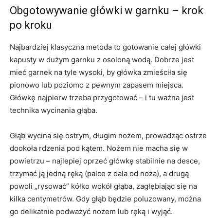
Obgotowywanie główki w garnku – krok
po kroku
Najbardziej klasyczna metoda to gotowanie całej główki
kapusty w dużym garnku z osoloną wodą. Dobrze jest
mieć garnek na tyle wysoki, by główka zmieściła się
pionowo lub poziomo z pewnym zapasem miejsca.
Główkę najpierw trzeba przygotować – i tu ważna jest
technika wycinania głąba.
Głąb wycina się ostrym, długim nożem, prowadząc ostrze
dookoła rdzenia pod kątem. Nożem nie macha się w
powietrzu – najlepiej oprzeć główkę stabilnie na desce,
trzymać ją jedną ręką (palce z dala od noża), a drugą
powoli „rysować” kółko wokół głąba, zagłębiając się na
kilka centymetrów. Gdy głąb będzie poluzowany, można
go delikatnie podważyć nożem lub ręką i wyjąć.