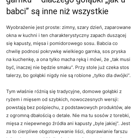
babci” są inne niż wszystkie
Wyobrażenie jest proste: zimny, szary dzień, zaparowane
okna w kuchni i ten charakterystyczny zapach duszącej
się kapusty, mięsa i pomidorowego sosu. Babcia co
chwilę podnosi pokrywkę wielkiego garnka, sos pryska
na kuchenkę, a ona tylko macha ręką i mówi, że „tak musi
być, inaczej nie będzie smaku”. Przy stole już czeka stos
talerzy, bo gołąbki nigdy nie są robione „tylko dla dwójki”.
Tym właśnie różnią się tradycyjne, domowe gołąbki z
ryżem i mięsem od szybkich, nowoczesnych wersji:
powstają bez pośpiechu, z podstawowych produktów, ale
z ogromną dbałością o detale. Nie ma tu sosów z torebki,
mięsa z niepewnego źródła ani kapusty „byle jakiej”. Jest
za to cierpliwe obgotowywanie liści, doprawianie farszu