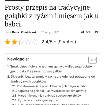
Prosty przepis na tradycyjne
gołąbki z ryżem i mięsem jak u
babci
Przez
Daniel Chmielewski
-
17 lutego, 2026
229
0
2.4/5 - (9 votes)
Nawigacja:
Smak dzieciństwa w jednym garnku – dlaczego gołąbki
„jak u babci” są inne niż wszystkie
Składniki bez tajemnic – co naprawdę jest potrzebne do
tradycyjnych gołąbków
Podstawowa lista produktów na gołąbki jak u babci
Kapusta na gołąbki – jak wybrać najlepszą główkę
Mięso mielone – jak uniknąć suchych gołąbków
Ryż w farszu – ile i jaki wybrać
Klasyczne przyprawy i dodatki „bez kombinowania”