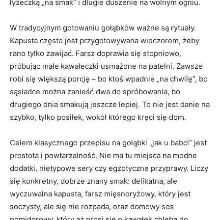
łyżeczką „na smak” i długie duszenie na wolnym ogniu.
W tradycyjnym gotowaniu gołąbków ważne są rytuały.
Kapusta często jest przygotowywana wieczorem, żeby
rano tylko zawijać. Farsz doprawia się stopniowo,
próbując małe kawałeczki usmażone na patelni. Zawsze
robi się większą porcję – bo ktoś wpadnie „na chwilę”, bo
sąsiadce można zanieść dwa do spróbowania, bo
drugiego dnia smakują jeszcze lepiej. To nie jest danie na
szybko, tylko posiłek, wokół którego kręci się dom.
Celem klasycznego przepisu na gołąbki „jak u babci” jest
prostota i powtarzalność. Nie ma tu miejsca na modne
dodatki, nietypowe sery czy egzotyczne przyprawy. Liczy
się konkretny, dobrze znany smak: delikatna, ale
wyczuwalna kapusta, farsz mięsnoryżowy, który jest
soczysty, ale się nie rozpada, oraz domowy sos
pomidorowy, który aż prosi się o kawałek chleba do