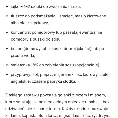
jajko – 1–2 sztuki do związania farszu,
tłuszcz do podsmażania – smalec, masło klarowane
albo olej rzepakowy,
koncentrat pomidorowy lub passata, ewentualnie
pomidory z puszki do sosu,
bulion (domowy lub z kostki dobrej jakości) lub po
prostu woda,
śmietanka 18% do zabielenia sosu (opcjonalnie),
przyprawy: sól, pieprz, majeranek, liść laurowy, ziele
angielskie, czasem papryka słodka.
Z takiego zestawu powstają gołąbki z ryżem i mięsem,
które smakują jak na niedzielnym obiedzie u babci – bez
udziwnień, ale z charakterem. Każdy składnik ma swoje
zadanie: kapusta otula farsz, mięso daje treść, ryż trzyma