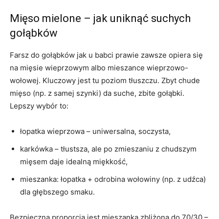
Mięso mielone – jak uniknąć suchych
gołąbków
Farsz do gołąbków jak u babci prawie zawsze opiera się
na mięsie wieprzowym albo mieszance wieprzowo-
wołowej. Kluczowy jest tu poziom tłuszczu. Zbyt chude
mięso (np. z samej szynki) da suche, zbite gołąbki.
Lepszy wybór to:
łopatka wieprzowa – uniwersalna, soczysta,
karkówka – tłustsza, ale po zmieszaniu z chudszym
mięsem daje idealną miękkość,
mieszanka: łopatka + odrobina wołowiny (np. z udźca)
dla głębszego smaku.
Bezpieczną proporcją jest mieszanka zbliżona do 70/30 –