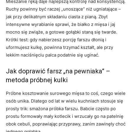
Mieszanie ręką daje najlepszą kontrolę nad konsystencją.
Ruchy powinny być raczej „unoszące” niż ugniatające –
jak przy delikatnym składaniu ciasta z pianą. Zbyt
intensywne wyrabianie sprawi, że białko z mięsa i jaj
mocno się zwiąże, a gotowe gołąbki staną się twarde.
Krótki test: gdy nabierzesz porcję farszu dłonią i
uformujesz kulkę, powinna trzymać kształt, ale przy
lekkim naciśnięciu palca podatnie się uginać.
Jak doprawić farsz „na pewniaka” –
metoda próbnej kulki
Próbne kosztowanie surowego mięsa to coś, czego wiele
osób unika. Dlatego od lat w wielu kuchniach stosuje się
prosty trik: smażona próbka farszu. Babcie często po
prostu formowały mały kotlecik i wrzucały go na patelnię
obok cebuli, poprawiając przyprawy, zanim zawinęły choć
jednego gołąbka.