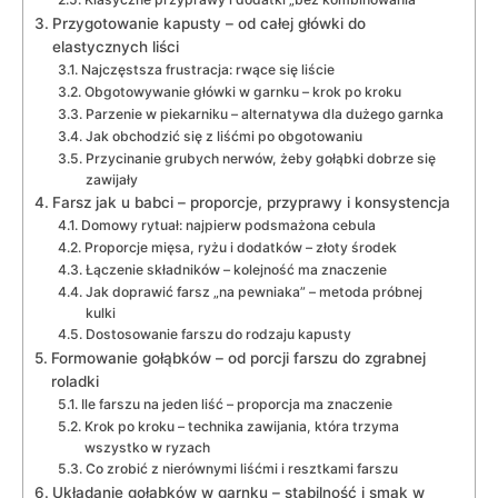
Przygotowanie kapusty – od całej główki do
elastycznych liści
Najczęstsza frustracja: rwące się liście
Obgotowywanie główki w garnku – krok po kroku
Parzenie w piekarniku – alternatywa dla dużego garnka
Jak obchodzić się z liśćmi po obgotowaniu
Przycinanie grubych nerwów, żeby gołąbki dobrze się
zawijały
Farsz jak u babci – proporcje, przyprawy i konsystencja
Domowy rytuał: najpierw podsmażona cebula
Proporcje mięsa, ryżu i dodatków – złoty środek
Łączenie składników – kolejność ma znaczenie
Jak doprawić farsz „na pewniaka” – metoda próbnej
kulki
Dostosowanie farszu do rodzaju kapusty
Formowanie gołąbków – od porcji farszu do zgrabnej
roladki
Ile farszu na jeden liść – proporcja ma znaczenie
Krok po kroku – technika zawijania, która trzyma
wszystko w ryzach
Co zrobić z nierównymi liśćmi i resztkami farszu
Układanie gołąbków w garnku – stabilność i smak w