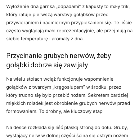
Wyłożenie dna garnka „odpadami” z kapusty to mały trik,
który ratuje pierwszą warstwę gołąbków przed
przywieraniem i nadmiernym przypiekaniem się. Te liście
często wyglądają mało reprezentacyjnie, ale przejmują na
siebie temperaturę i aromaty z dna.
Przycinanie grubych nerwów, żeby
gołąbki dobrze się zawijały
Na wielu stołach wciąż funkcjonuje wspomnienie
gołąbków z twardym „kręgosłupem” w środku, przez
który trudno się było przebić nożem. Sekretem bardziej
miękkich roladek jest obrobienie grubych nerwów przed
formowaniem. To drobny, ale kluczowy etap.
Na desce rozkłada się liść płaską stroną do dołu. Gruby,
wystający nerw w dolnej części ścina się ostrym nożem