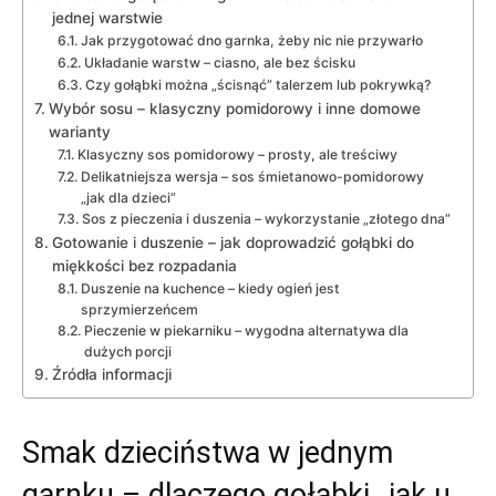
jednej warstwie
Jak przygotować dno garnka, żeby nic nie przywarło
Układanie warstw – ciasno, ale bez ścisku
Czy gołąbki można „ścisnąć” talerzem lub pokrywką?
Wybór sosu – klasyczny pomidorowy i inne domowe
warianty
Klasyczny sos pomidorowy – prosty, ale treściwy
Delikatniejsza wersja – sos śmietanowo-pomidorowy
„jak dla dzieci”
Sos z pieczenia i duszenia – wykorzystanie „złotego dna”
Gotowanie i duszenie – jak doprowadzić gołąbki do
miękkości bez rozpadania
Duszenie na kuchence – kiedy ogień jest
sprzymierzeńcem
Pieczenie w piekarniku – wygodna alternatywa dla
dużych porcji
Źródła informacji
Smak dzieciństwa w jednym
garnku – dlaczego gołąbki „jak u