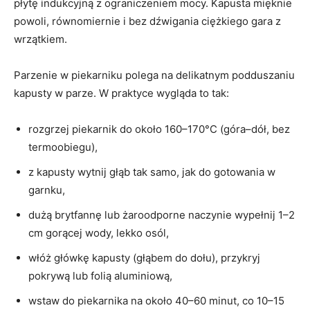
płytę indukcyjną z ograniczeniem mocy. Kapusta mięknie
powoli, równomiernie i bez dźwigania ciężkiego gara z
wrzątkiem.
Parzenie w piekarniku polega na delikatnym podduszaniu
kapusty w parze. W praktyce wygląda to tak:
rozgrzej piekarnik do około 160–170°C (góra–dół, bez
termoobiegu),
z kapusty wytnij głąb tak samo, jak do gotowania w
garnku,
dużą brytfannę lub żaroodporne naczynie wypełnij 1–2
cm gorącej wody, lekko osól,
włóż główkę kapusty (głąbem do dołu), przykryj
pokrywą lub folią aluminiową,
wstaw do piekarnika na około 40–60 minut, co 10–15